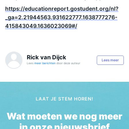
https://educationreport.gostudent.org/nl?
_ga=2.21944563.931622777.1638777276-
415843049.1636023069#/
Rick van Dijck
Lees meer
Lees
meer berichten
door deze auteur
LAAT JE STEM HOREN!
Wat moeten we nog meer
in onze nieuwsbrief